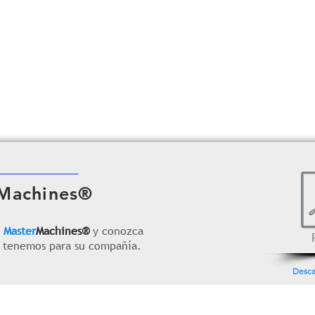
Machines®
e
Master
Machines®
y conozca
e tenemos
para su compañía.
Desca