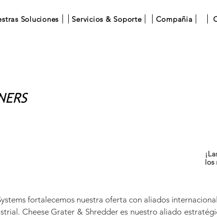
stras Soluciones
Servicios & Soporte
Compañia
C
NERS
¡La
los
stems fortalecemos nuestra oferta con aliados internacional
ustrial. Cheese Grater & Shredder es nuestro aliado estratégic